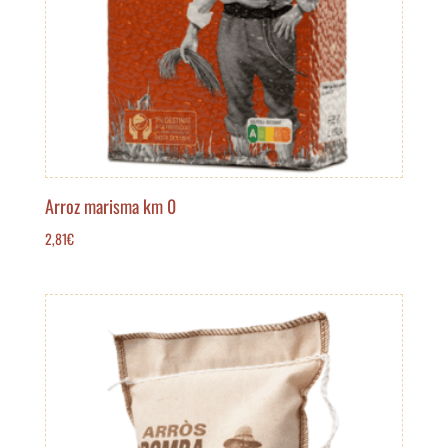
Arroz marisma km 0
2,81
€