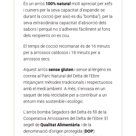
És un arròs
100% natural
molt apreciat per xefs
i cuiners per la seva capacitat d’expandir-se
durant la cocció (per això es diu “bomba”), per la
seva extraodinària capacitat d’absorció dels
sabors i perquè no s’adhereix fàcilment al fons
dels recipients on es cou.
El temps de cocció recomanat és de 16 minuts
per a arrossos caldosos i 18 minuts per a
arrossos secs.
Aquest arròs
sense gluten
i sense al·lèrgens es
conrea al Parc Natural del Delta de l’Ebre
mitjançant mètodes tradicionals i respectuosos
amb el medi ambient. A més, s’envasa en un
saquet de tela reciclable per a contribuir a un
entorn més sostenible i ecològic.
L’arròs bomba Segadors del Delta és fill de la
Cooperativa Arrossaires del Delta de l’Ebre. El
segell de
Qualitat Alimentària
i de la
denominació d’origen protegida (
DOP
)