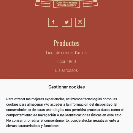
Productes
Licor de crema d’arròs
Licor 1860
Els arrossos
Gestionar cookies
Nomen Foods SL.
Carretera de Camarles – Deltebre, km 6.5
Para ofrecer las mejores experiencias, utilizamos tecnologías como las
43580 DELTEBRE (TGN)
cookies para almacenar y/o acceder a la información del dispositivo. El
consentimiento de estas tecnologías nos permitirá procesar datos como el
Telèfon: 977 48 78 00
comportamiento de navegación o las identificaciones únicas en este sitio.
Fax: 977 48 77 78
No consentir o retirar el consentimiento, puede afectar negativamente a
ciertas características y funciones.
info@nomenfoods.com