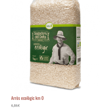
Arròs ecològic km 0
6,86
€