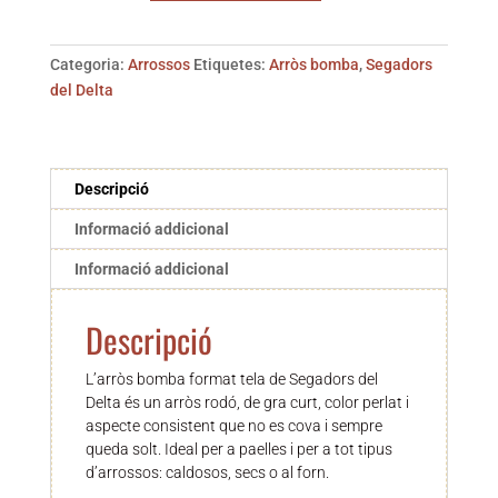
Arròs
bomba
Categoria:
Arrossos
Etiquetes:
Arròs bomba
,
Segadors
format
del Delta
tela
Descripció
Informació addicional
Informació addicional
Descripció
L’arròs bomba format tela de Segadors del
Delta és un arròs rodó, de gra curt, color perlat i
aspecte consistent que no es cova i sempre
queda solt. Ideal per a paelles i per a tot tipus
d’arrossos: caldosos, secs o al forn.