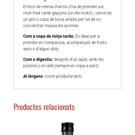
El licor de crema d’arròs s’ha de prendre sol,
molt fred i amb glaçons (
on the rocks
), i servit en
un got o copa de boca ampla per tal de no
concentrar massa les aromes.
Com a copa de mitja tarda:
És ideal per a
prendre en companyia, acompanyat de fruits
secs o d’algun dolç.
Com a digestiu:
després d’un àpat, amb les
postres o el cafè (sempre en copa a part).
Al·lèrgens
: conté producte lacti.
Productes relacionats