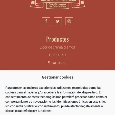
Productes
Licor de crema d’arròs
Licor 1860
Els arrossos
Gestionar cookies
Nomen Foods SL.
Carretera de Camarles – Deltebre, km 6.5
Para ofrecer las mejores experiencias, utilizamos tecnologías como las
43580 DELTEBRE (TGN)
cookies para almacenar y/o acceder a la información del dispositivo. El
consentimiento de estas tecnologías nos permitirá procesar datos como el
Telèfon: 977 48 78 00
comportamiento de navegación o las identificaciones únicas en este sitio.
Fax: 977 48 77 78
No consentir o retirar el consentimiento, puede afectar negativamente a
ciertas características y funciones.
info@nomenfoods.com