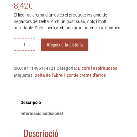
8,42
€
El licor de crema d’arròs és el producte insígnia de
Segadors del Delta. Amb un gust suau, dolç i molt
agradable. Subtil però amb una gran potència aromàtica.
quantitat
Afegeix a la cistella
de
Licor
de
SKU:
8411495114721
Categoria:
Licors i espirituosos
crema
Etiquetes:
Delta de l'Ebre
,
licor de crema d'arròs
d’arròs
50
cl.
Descripció
Informació addicional
Descripció